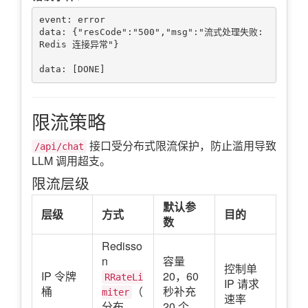
event: error

data: {"resCode":"500","msg":"流式处理失败: 
Redis 连接异常"}

限流策略
接口受分布式限流保护，防止滥用导致
/api/chat
LLM 调用超支。
限流层级
默认参
层级
方式
目的
数
Redisso
n
容量
控制单
IP 令牌
20，60
RRateLi
IP 请求
桶
（
秒补充
miter
速率
分布
20 个