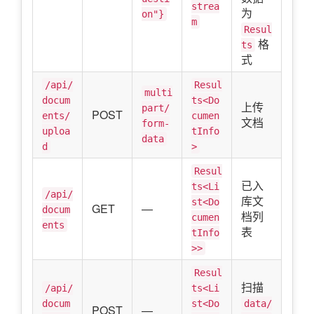
strea
为
on"}
m
Resul
格
ts
式
/api/
Resul
multi
docum
ts<Do
上传
part/
POST
ents/
cumen
文档
form-
uploa
tInfo
data
d
>
Resul
已入
ts<Li
/api/
库文
st<Do
GET
—
docum
档列
cumen
ents
表
tInfo
>>
Resul
扫描
/api/
ts<Li
docum
st<Do
data/
POST
—