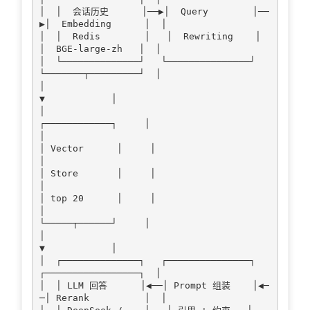
│  │  会话历史      │──▶│  Query        │──
▶│  Embedding      │  │

│  │  Redis        │   │  Rewriting    │   
│  BGE-large-zh   │  │

│  └──────────────┘   └───────────────┘   
└───────┬─────────┘  │

│                                                  
▼            │

│                                           
┌────────────┐     │

│                                           
│ Vector      │     │

│                                           
│ Store       │     │

│                                           
│ top 20      │     │

│                                           
└─────┬──────┘     │

│                                                  
▼            │

│  ┌──────────────┐   ┌───────────────┐   
┌─────────────────┐  │

│  │ LLM 回答      │◀──│ Prompt 组装    │◀─
─│ Rerank          │  │
