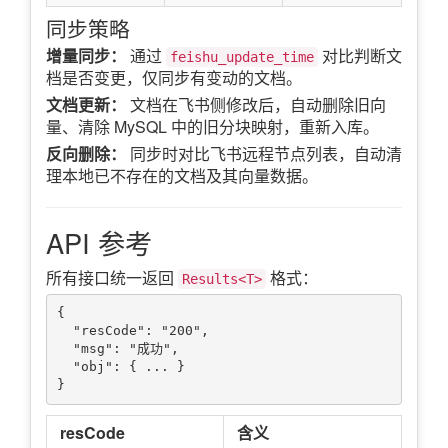
同步策略
增量同步：
通过
对比判断文
feishu_update_time
档是否变更，仅同步有变动的文档。
文档更新：
文档在飞书侧修改后，自动删除旧向
量、清除 MySQL 中的旧分块映射，重新入库。
反向删除：
同步时对比飞书远程节点列表，自动清
理本地已不存在的文档及其向量数据。
API 参考
所有接口统一返回
格式：
Results<T>
{

  "resCode": "200",

  "msg": "成功",

  "obj": { ... }

resCode
含义