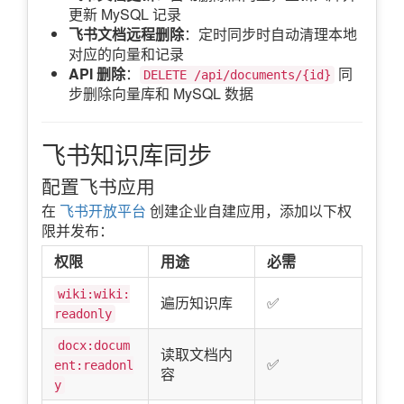
更新 MySQL 记录
飞书文档远程删除
：定时同步时自动清理本地
对应的向量和记录
API 删除
：
同
DELETE /api/documents/{id}
步删除向量库和 MySQL 数据
飞书知识库同步
配置飞书应用
在
飞书开放平台
创建企业自建应用，添加以下权
限并发布：
权限
用途
必需
wiki:wiki:
遍历知识库
✅
readonly
docx:docum
读取文档内
✅
ent:readonl
容
y