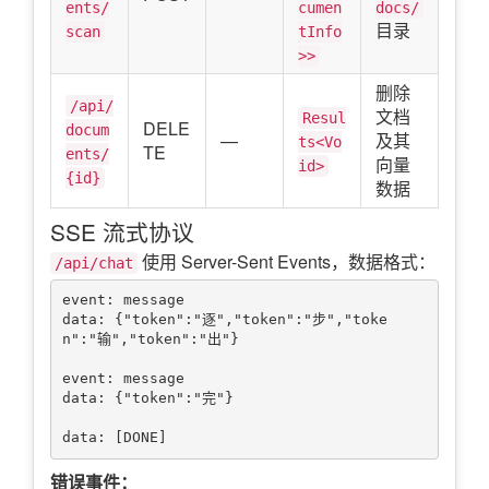
ents/
cumen
docs/
目录
scan
tInfo
>>
删除
/api/
文档
Resul
DELE
docum
—
及其
ts<Vo
TE
ents/
向量
id>
{id}
数据
SSE 流式协议
使用 Server-Sent Events，数据格式：
/api/chat
event: message

data: {"token":"逐","token":"步","toke
n":"输","token":"出"}

event: message

data: {"token":"完"}

错误事件：