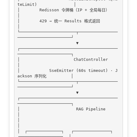
teLimit)               │

│        Redisson 令牌桶（IP + 全局每日）                       
│

│        429 → 统一 Results 格式返回                            
│

└───────────────────────┬────────────────
──────────────────────┘

                        ▼

┌────────────────────────────────────────
──────────────────────┐

│                      ChatController                           
│

│            SseEmitter (60s timeout) · J
ackson 序列化          │

└───────────────────────┬────────────────
──────────────────────┘

                        ▼

┌────────────────────────────────────────
──────────────────────┐

│                       RAG Pipeline                            
│

│                                                               
│

│  ┌──────────────┐   ┌───────────────┐   
┌─────────────────┐  │
