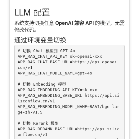
LLM 配置
系统支持切换任意
OpenAI 兼容 API
的模型，无需
修改代码。
通过环境变量切换
# 切换 Chat 模型到 GPT-4o

APP_RAG_CHAT_API_KEY=sk-openai-xxx

APP_RAG_CHAT_BASE_URL=https://api.openai.
com/v1

APP_RAG_CHAT_MODEL_NAME=gpt-4o

# 切换 Embedding 模型

APP_RAG_EMBEDDING_API_KEY=sk-xxx

APP_RAG_EMBEDDING_BASE_URL=https://api.si
liconflow.cn/v1

APP_RAG_EMBEDDING_MODEL_NAME=BAAI/bge-lar
ge-zh-v1.5

# 切换 Rerank 模型

APP_RAG_RERANK_BASE_URL=https://api.silic
onflow.cn/v1
