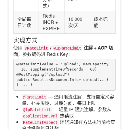
式）
Redis
全局每
10,000
成本兜
INCR +
日计数
次/天
底
EXPIRE
实现方式
使用
/
注解 + AOP 切
@RateLimit
@IpRateLimit
面
，参数编码进 Redis Key：
@RateLimit(value = "upload", maxCapacity 
= 10, supplementTimeOfSeconds = 60)

@PostMapping("/upload")

public Results<DocumentInfo> upload(...) 
— 通用限流注解，支持自定义容
@RateLimit
量、补充周期、过期时间、每日上限
— 轻量 IP 限流注解，参数从
@IpRateLimit
热读取
application.yml
环绕通知在方法执行前检查
RateLimitAspect
令牌桶和每日计数