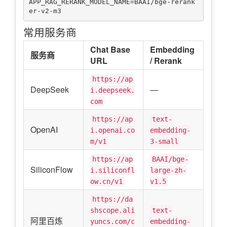
APP_RAG_RERANK_MODEL_NAME=BAAI/bge-rerank
常用服务商
Chat Base
Embedding
服务商
URL
/ Rerank
https://ap
DeepSeek
—
i.deepseek.
com
https://ap
text-
OpenAI
i.openai.co
embedding-
m/v1
3-small
https://ap
BAAI/bge-
SiliconFlow
i.siliconfl
large-zh-
ow.cn/v1
v1.5
https://da
shscope.ali
text-
阿里百炼
yuncs.com/c
embedding-