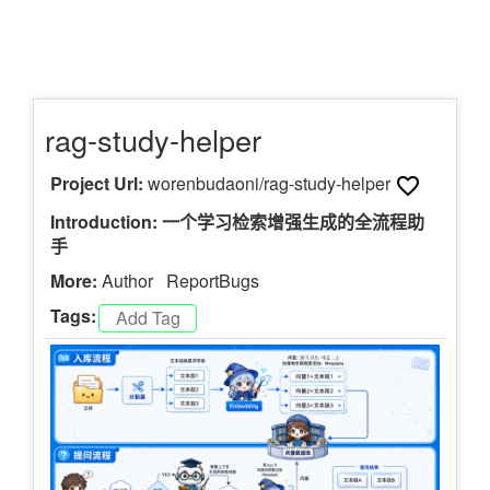
rag-study-helper
Project Url:
worenbudaoni/rag-study-helper
Introduction: 一个学习检索增强生成的全流程助
手
More:
Author
ReportBugs
Tags: