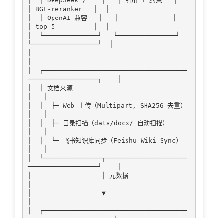
│  │ DeepSeek /    │   │ 引用 + 约束   │   
│ BGE-reranker   │  │

│  │ OpenAI 兼容   │   │              │   
│ top 5          │  │

│  └──────────────┘   └───────────────┘   
└─────────────────┘  │

│                                                               
│

│  ┌─────────────────────────────────────
──────────────────┐    │

│  │ 文档来源                                               
│   │

│  │  ├─ Web 上传（Multipart, SHA256 去重）                 
│   │

│  │  ├─ 目录扫描（data/docs/ 自动扫描）                    
│   │

│  │  └─ 飞书知识库同步（Feishu Wiki Sync）                 
│   │

│  └───────────────┬─────────────────────
──────────────────┘    │

│                  │ 元数据                                     
│

│                  ▼                                            
│

│  ┌─────────────────────────────────────