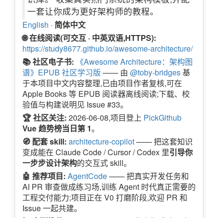
一套让你成为更好架构师的教程。
English
·
简体中文
🌐 在线阅读(可交互 · 中英双语,HTTPS):
https://study8677.github.io/awesome-architecture/
📚 社区电子书:
《Awesome Architecture：架构图
谱》EPUB 社区学习版
—— 由
@toby-bridges
基
于本项目中文内容整理,已由项目作者复核,可在
Apple Books 等 EPUB 阅读器离线阅读;下载、校
验值与构建说明见 Issue #33。
🏆 社区关注:
2026-06-08,项目登上
PickGithub
Vue 趋势榜当日第 1
。
🧭 配套 skill:
architecture-copilot
—— 把这套知识
变成能在 Claude Code / Cursor / Codex 里
引导你
一步步设计架构
的交互式 skill。
🤖 推荐项目:
AgentCode
—— 把真实开发任务和
AI PR 审查做成练习场,训练 Agent 时代真正需要的
工程交付能力;项目正在 V0 打磨阶段,欢迎 PR 和
Issue 一起共建。