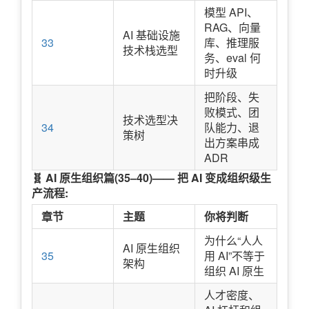
模型 API、
RAG、向量
AI 基础设施
33
库、推理服
技术栈选型
务、eval 何
时升级
把阶段、失
败模式、团
技术选型决
34
队能力、退
策树
出方案串成
ADR
🧬 AI 原生组织篇(35–40)—— 把 AI 变成组织级生
产流程:
章节
主题
你将判断
为什么“人人
AI 原生组织
35
用 AI”不等于
架构
组织 AI 原生
人才密度、