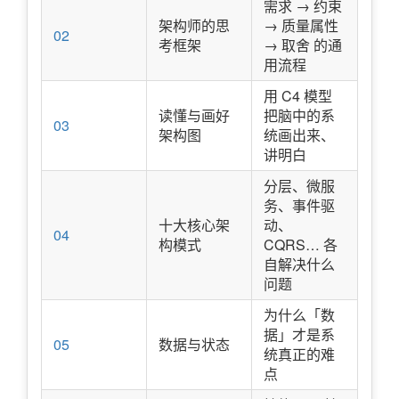
需求 → 约束
架构师的思
→ 质量属性
02
考框架
→ 取舍 的通
用流程
用 C4 模型
读懂与画好
把脑中的系
03
架构图
统画出来、
讲明白
分层、微服
务、事件驱
十大核心架
动、
04
构模式
CQRS… 各
自解决什么
问题
为什么「数
据」才是系
05
数据与状态
统真正的难
点