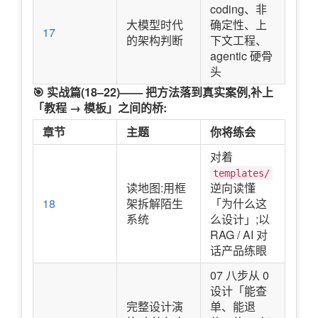
coding、非
大模型时代
确定性、上
17
的架构判断
下文工程、
agentic 硬骨
头
🎯 实战篇(18–22)—— 把方法落到真实案例,补上
「教程 → 模板」之间的桥:
章节
主题
你将练会
对着
templates/
读地图:用框
逆向读懂
18
架拆解陌生
「为什么这
系统
么设计」;以
RAG / AI 对
话产品练眼
07 八步从 0
设计「能查
完整设计演
单、能退