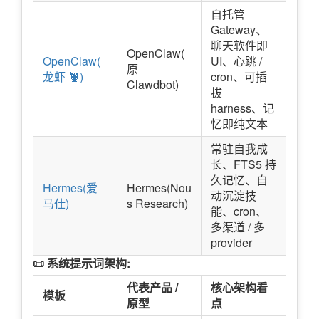
自托管
Gateway、
聊天软件即
OpenClaw(
OpenClaw(
UI、心跳 /
原
龙虾 🦞)
cron、可插
Clawdbot)
拔
harness、记
忆即纯文本
常驻自我成
长、FTS5 持
久记忆、自
Hermes(爱
Hermes(Nou
动沉淀技
马仕)
s Research)
能、cron、
多渠道 / 多
provider
📜 系统提示词架构:
代表产品 /
核心架构看
模板
原型
点