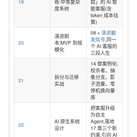
19
练:中等复杂
款」的 AI 智
度系统
能客服(含
token 成本估
算)
08 +
演进触
演进剧
发信号
,同一
20
本:MVP 到规
个 AI 客服的
模化
三段人生
14 章案例化:
绞杀者、抽
拆分与迁移
象分支、影
21
实战
子流量、零
停机换向量
库
把客服升级
为自主
AI 原生系统
Agent,落地
22
设计
17 章三个新
约束,引向 AI