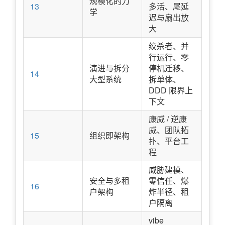
规模化的力
13
多活、尾延
学
迟与扇出放
大
绞杀者、并
行运行、零
演进与拆分
停机迁移、
14
大型系统
拆单体、
DDD 限界上
下文
康威 / 逆康
威、团队拓
15
组织即架构
扑、平台工
程
威胁建模、
安全与多租
零信任、爆
16
户架构
炸半径、租
户隔离
vibe