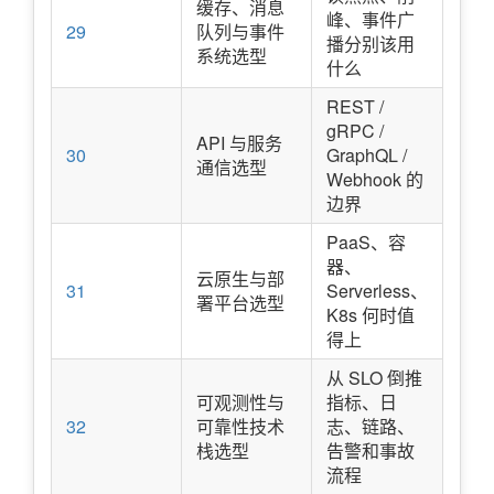
缓存、消息
峰、事件广
29
队列与事件
播分别该用
系统选型
什么
REST /
gRPC /
API 与服务
30
GraphQL /
通信选型
Webhook 的
边界
PaaS、容
器、
云原生与部
31
Serverless、
署平台选型
K8s 何时值
得上
从 SLO 倒推
可观测性与
指标、日
32
可靠性技术
志、链路、
栈选型
告警和事故
流程