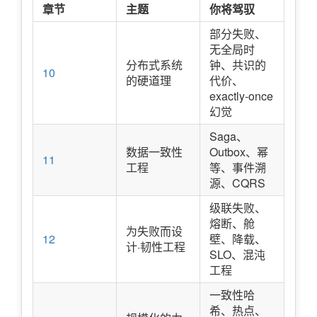
章节
主题
你将驾驭
部分失败、
无全局时
分布式系统
钟、共识的
10
的硬道理
代价、
exactly-once
幻觉
Saga、
数据一致性
Outbox、幂
11
工程
等、事件溯
源、CQRS
级联失败、
熔断、舱
为失败而设
12
壁、降载、
计·韧性工程
SLO、混沌
工程
一致性哈
希、热点、