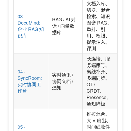
文档入库、
切块、混合
03 ·
检索、知识
RAG / AI 对
DocuMind:
图谱 RAG、
话 / 向量数
企业 RAG 知
重排、引
据库
识库
用、权限、
提示注入、
评测
长连接、服
务端序号、
04 ·
离线补齐、
实时通讯 /
SyncRoom:
多端同步、
协同文档 /
实时协同工
OT /
通知
作台
CRDT、
Presence、
通知降级
推拉混合、
大 V 扇出、
05 ·
时间线收件