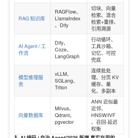
切块、向量
RAGFlow、
检索、混合
RAG 知识库
LlamaIndex
检索+重排、
、Dify
引用溯源
行动循环、
Dify、
AI Agent / 工
工具沙箱、
Coze、
作流
记忆、可控
LangGraph
兜底
连续批处
vLLM、
模型推理服
理、分页 KV
SGLang、
务
缓存、量
Triton
化、多副本
ANN 近似最
Milvus、
近邻、
向量数据库
Qdrant、
HNSW/IVF
pgvector
、召回-延迟
权衡
🦾 AI 编码 / 自治 Agent(2026 新增,真实在用的