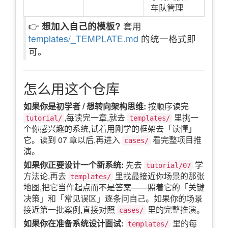
车队管理
👉
想加入自己的模板?
套用
templates/_TEMPLATE.md
的统一格式即
可。
怎么用这个仓库
如果你是初学者 / 想转向架构思维:
按顺序读完
,每读完一章,就去
里挑一
tutorial/
templates/
个你感兴趣的系统,试着用刚学的框架去「读懂」
它。读到 07 章以后,再进入
看完整项目推
cases/
演。
如果你正要设计一个新系统:
先去
学
tutorial/07
方法论,再去
里找最接近你场景的那张
templates/
地图,把它当作起点而不是答案——照着它的「关键
决策」和「常见误区」逐条问自己。如果你的场景
接近第一批案例,直接对照
里的完整推演。
cases/
如果你在准备系统设计面试:
里的每
templates/