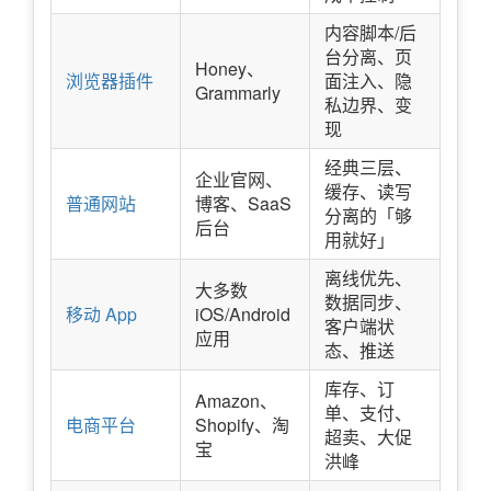
内容脚本/后
台分离、页
Honey、
浏览器插件
面注入、隐
Grammarly
私边界、变
现
经典三层、
企业官网、
缓存、读写
普通网站
博客、SaaS
分离的「够
后台
用就好」
离线优先、
大多数
数据同步、
移动 App
iOS/Android
客户端状
应用
态、推送
库存、订
Amazon、
单、支付、
电商平台
Shopify、淘
超卖、大促
宝
洪峰