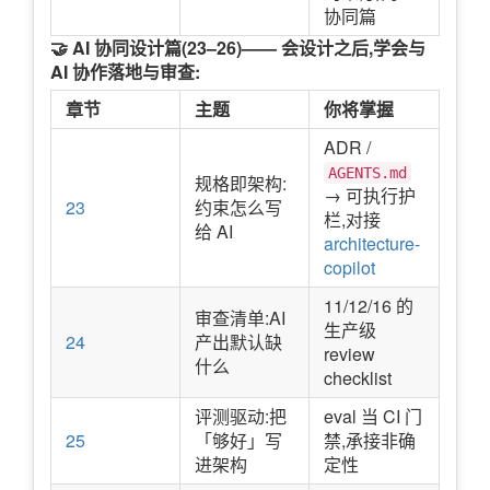
协同篇
🤝 AI 协同设计篇(23–26)—— 会设计之后,学会与
AI 协作落地与审查:
章节
主题
你将掌握
ADR /
AGENTS.md
规格即架构:
→ 可执行护
23
约束怎么写
栏,对接
给 AI
architecture-
copilot
11/12/16 的
审查清单:AI
生产级
24
产出默认缺
review
什么
checklist
评测驱动:把
eval 当 CI 门
25
「够好」写
禁,承接非确
进架构
定性