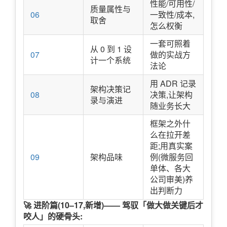
性能/可用性/
质量属性与
06
一致性/成本,
取舍
怎么权衡
一套可照着
从 0 到 1 设
07
做的实战方
计一个系统
法论
用 ADR 记录
架构决策记
08
决策,让架构
录与演进
随业务长大
框架之外什
么在拉开差
距;用真实案
09
架构品味
例(微服务回
单体、各大
公司审美)养
出判断力
🚀 进阶篇(10–17,新增)—— 驾驭「做大做关键后才
咬人」的硬骨头: