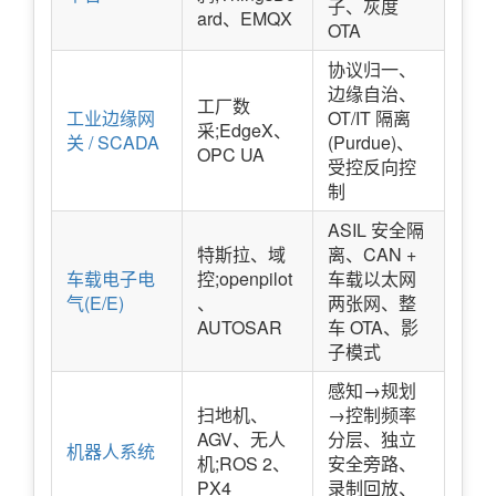
子、灰度
ard、EMQX
OTA
协议归一、
边缘自治、
工厂数
工业边缘网
OT/IT 隔离
采;EdgeX、
关 / SCADA
(Purdue)、
OPC UA
受控反向控
制
ASIL 安全隔
特斯拉、域
离、CAN +
车载电子电
控;openpilot
车载以太网
气(E/E)
、
两张网、整
AUTOSAR
车 OTA、影
子模式
感知→规划
扫地机、
→控制频率
AGV、无人
分层、独立
机器人系统
机;ROS 2、
安全旁路、
PX4
录制回放、