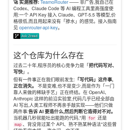
🚀 实测推荐:
TeamoRouter
—— 非广告,我自己在
Codex、Claude Code 等 AI 编程工具里高强度使
用:一个 API Key 接入 Claude、GPT-5.5 等模型,价
格很低,而且用起来没有「掺水」的感觉。接入指南
见
openrouter-api-key
。
这个仓库为什么存在
过去二十年,程序员的核心竞争力是「
把代码写对、
写快
」。
但有一件事正在我们眼前发生:
「写代码」这件事,
正在消失。
不是变难,也不是变少,而是作为「一门
靠人来做的稀缺手艺」正在终结。在 OpenAI、
Anthropic 这样的前沿实验室,代码几乎已经全部由
AI 写出,人类工程师不再亲手敲实现——他们只做
两件事:
告诉 AI 要造什么,然后判断它造得对不对。
当机器几秒就能吐出能跑的代码,"用
还是
for
、背没背过某个 API、熟不熟某种语法"这些曾
map