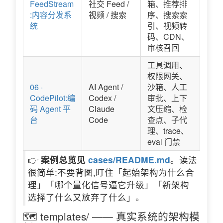
FeedStream
社交 Feed /
箱、推荐排
:内容分发系
视频 / 搜索
序、搜索索
统
引、视频转
码、CDN、
审核召回
工具调用、
权限网关、
06 ·
AI Agent /
沙箱、人工
CodePilot:编
Codex /
审批、上下
码 Agent 平
Claude
文压缩、检
台
Code
查点、子代
理、trace、
eval 门禁
👉
案例总览见
cases/README.md
。读法
很简单:不要背图,盯住「起始架构为什么合
理」「哪个量化信号逼它升级」「新架构
选择了什么又放弃了什么」。
🗺️ templates/ —— 真实系统的架构模