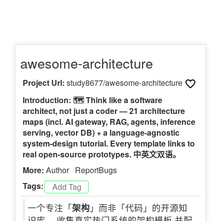
awesome-architecture
Project Url:
study8677/awesome-architecture
Introduction: 🗺️ Think like a software
architect, not just a coder — 21 architecture
maps (incl. AI gateway, RAG, agents, inference
serving, vector DB) + a language-agnostic
system-design tutorial. Every template links to
real open-source prototypes. 中英文双语。
More:
Author
ReportBugs
Tags:
一个专注「
架构
」而非「代码」的开源知
识库。 收集真实热门系统的架构模板,并配