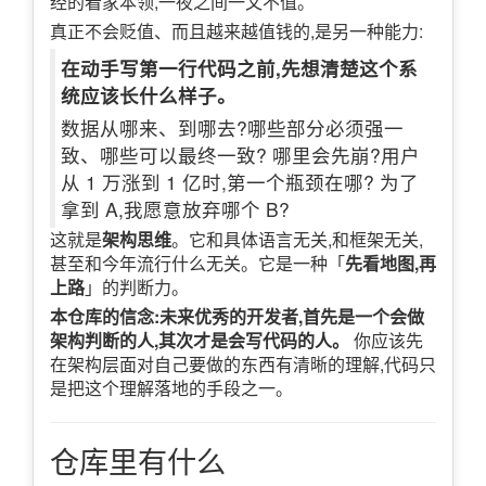
经的看家本领,一夜之间一文不值。
真正不会贬值、而且越来越值钱的,是另一种能力:
在动手写第一行代码之前,先想清楚这个系
统应该长什么样子。
数据从哪来、到哪去?哪些部分必须强一
致、哪些可以最终一致? 哪里会先崩?用户
从 1 万涨到 1 亿时,第一个瓶颈在哪? 为了
拿到 A,我愿意放弃哪个 B?
这就是
架构思维
。它和具体语言无关,和框架无关,
甚至和今年流行什么无关。它是一种「
先看地图,再
上路
」的判断力。
本仓库的信念:未来优秀的开发者,首先是一个会做
架构判断的人,其次才是会写代码的人。
你应该先
在架构层面对自己要做的东西有清晰的理解,代码只
是把这个理解落地的手段之一。
仓库里有什么