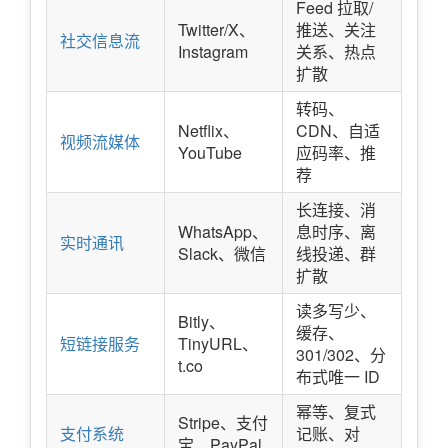
Feed 拉取/
Twitter/X、
推送、关注
社交信息流
Instagram
关系、热点
扩散
转码、
Netflix、
CDN、自适
视频流媒体
YouTube
应码率、推
荐
长连接、消
WhatsApp、
息时序、离
实时通讯
Slack、微信
线投递、群
扩散
读多写少、
Bitly、
缓存、
短链接服务
TinyURL、
301/302、分
t.co
布式唯一 ID
幂等、复式
Stripe、支付
支付系统
记账、对
宝、PayPal