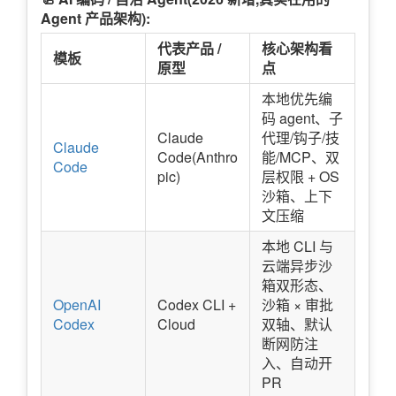
Agent 产品架构):
代表产品 /
核心架构看
模板
原型
点
本地优先编
码 agent、子
Claude
代理/钩子/技
Claude
Code(Anthro
能/MCP、双
Code
pic)
层权限 + OS
沙箱、上下
文压缩
本地 CLI 与
云端异步沙
箱双形态、
OpenAI
Codex CLI +
沙箱 × 审批
Codex
Cloud
双轴、默认
断网防注
入、自动开
PR