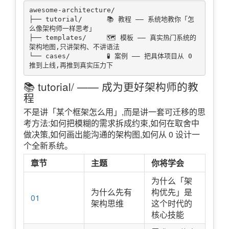
awesome-architecture/

├── tutorial/      📚 教程 —— 系统地教你「怎
么像架构师一样思考」

├── templates/     🗺️ 模板 —— 真实热门系统的
架构地图,只讲架构、不讲语法

└── cases/         🧪 案例 —— 把具体项目从 0 
📚 tutorial/ —— 成为更好架构师的教
程
不是讲「某个框架怎么用」,而是讲一套可迁移的思
考方法:如何把模糊的需求拆成约束,如何在取舍中
做决策,如何画出能沟通的架构图,如何从 0 设计一
个全新系统。
章节
主题
你将学会
为什么「架
为什么先有
构优先」是
01
架构思维
这个时代的
核心技能