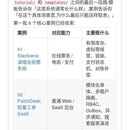
和
之间的最后一段路:模
tutorial/
templates/
板告诉你「这类系统通常长什么样」,案例告诉你
「在这个具体场景里,为什么最后只能这样取舍」。
第一批 6 个核心案例已经收束:
案例
对应能力
主要练什么
有限库存、
01 ·
虚拟等候
StarArena:
在线票务 /
室、锁座、
演唱会抢票
电商 / 支付
支付状态
系统
机、对账补
偿
模块化单
体、多租户
02 ·
隔离、
PatchDesk:
普通 Web /
RBAC、
轻量工单
SaaS 后台
Outbox、异
SaaS
步通知、搜
索报表演进