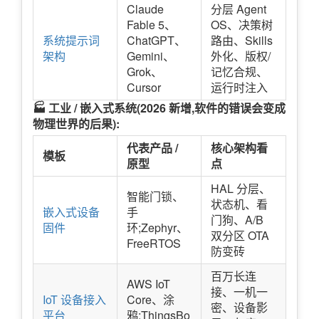
Claude
分层 Agent
Fable 5、
OS、决策树
系统提示词
ChatGPT、
路由、Skills
架构
Gemini、
外化、版权/
Grok、
记忆合规、
Cursor
运行时注入
🏭 工业 / 嵌入式系统(2026 新增,软件的错误会变成
物理世界的后果):
代表产品 /
核心架构看
模板
原型
点
HAL 分层、
智能门锁、
状态机、看
嵌入式设备
手
门狗、A/B
固件
环;Zephyr、
双分区 OTA
FreeRTOS
防变砖
百万长连
AWS IoT
接、一机一
IoT 设备接入
Core、涂
密、设备影
平台
鸦;ThingsBo