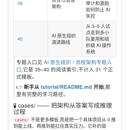
39
审计和激励
架构
如何防止 AI
失控
从 3–5 人试
点走到多小
AI 原生组织
40
队复用和组
演进路线
织级 AI 操作
系统
专题入口见
AI 原生组织 / 流程架构专题入
口
,它是 35–40 的阅读索引,不计入 31 个正
式模板。
👉
新手从
tutorial/README.md
开始
,那
里有完整的学习路径。
🧪 cases/ —— 把架构从答案写成推理
过程
不是更多模板,而是把一个具体项目从 0 推
cases/
到能上线、再推到能扛住真实压力。它补的是