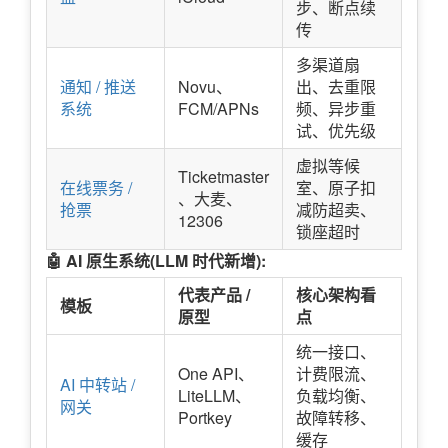
步、断点续
传
多渠道扇
通知 / 推送
Novu、
出、去重限
系统
FCM/APNs
频、异步重
试、优先级
虚拟等候
Ticketmaster
在线票务 /
室、原子扣
、大麦、
抢票
减防超卖、
12306
锁座超时
🤖 AI 原生系统(LLM 时代新增):
代表产品 /
核心架构看
模板
原型
点
统一接口、
One API、
计费限流、
AI 中转站 /
LiteLLM、
负载均衡、
网关
Portkey
故障转移、
缓存