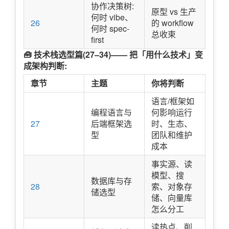
协作决策树:
原型 vs 生产
何时 vibe、
26
的 workflow
何时 spec-
总收束
first
🧰 技术栈选型篇(27–34)—— 把「用什么技术」变
成架构判断:
章节
主题
你将判断
语言/框架如
编程语言与
何影响运行
27
后端框架选
时、生态、
型
团队和维护
成本
事实源、读
模型、搜
数据库与存
28
索、对象存
储选型
储、向量库
怎么分工
读热点、削