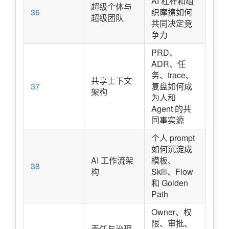
AI 杠杆和组
超级个体与
36
织摩擦如何
超级团队
共同决定竞
争力
PRD、
ADR、任
务、trace、
共享上下文
37
复盘如何成
架构
为人和
Agent 的共
同事实源
个人 prompt
如何沉淀成
AI 工作流架
模板、
38
构
Skill、Flow
和 Golden
Path
Owner、权
限、审批、
责任与治理