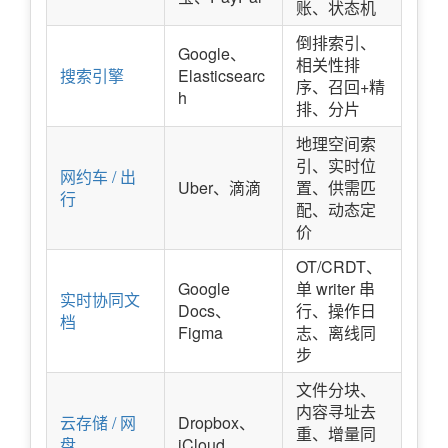
账、状态机
倒排索引、
Google、
相关性排
搜索引擎
Elasticsearc
序、召回+精
h
排、分片
地理空间索
引、实时位
网约车 / 出
Uber、滴滴
置、供需匹
行
配、动态定
价
OT/CRDT、
Google
单 writer 串
实时协同文
Docs、
行、操作日
档
Figma
志、离线同
步
文件分块、
内容寻址去
云存储 / 网
Dropbox、
重、增量同
盘
iCloud