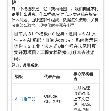
板
每一个模板都是一张「架构地图」。我们
刻意不讨
论用什么语言、什么框架
,只讨论:这类系统在解决
什么问题、由哪些部件组成、数据怎么流动、关键
决策怎么取舍、规模化时会死在哪里。
目前共
31
个模板(16 经典 / 通用 + 5 AI 原
生 + 4 AI 编码 / 自治 Agent + 1 系统提示词
架构 + 5 工业 / 嵌入式),每个都在末尾附
真
实开源项目 / 工程文档链接
,可顺着去读源
码。
经典 / 通用系统:
核心架构看
模板
代表产品
点
LLM 推理、
流式输出、
Claude、
AI 对话产品
上下文管
ChatGPT
理、RAG、
成本控制